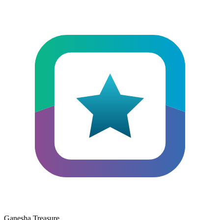
Ganesha Treasure