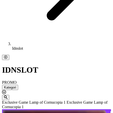
Idnslot
IDNSLOT
PROMO
Kategori
Turnamen Spesial Menjelang Kemerdekaan 2026
Turnamen Spesial
E
Menjelang Kemerdekaan 2026
C