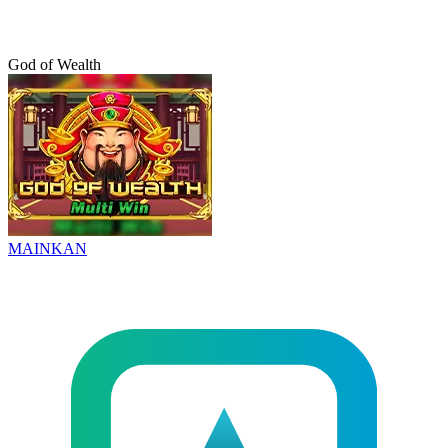
God of Wealth
MAINKAN