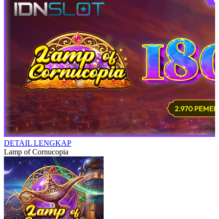
DETAIL LENGKAP
Lamp of Cornucopia