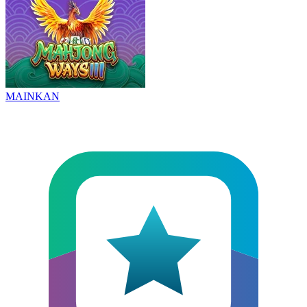
MAINKAN