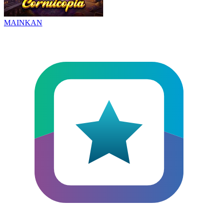
MAINKAN