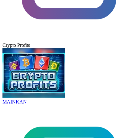
Crypto Profits
MAINKAN