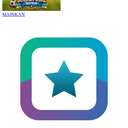
MAINKAN