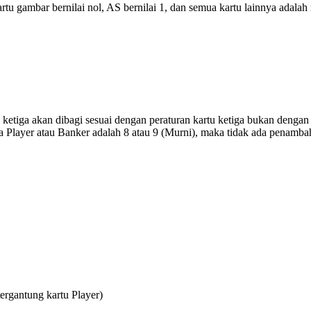
 gambar bernilai nol, AS bernilai 1, dan semua kartu lainnya adalah ni
 ketiga akan dibagi sesuai dengan peraturan kartu ketiga bukan denga
ma Player atau Banker adalah 8 atau 9 (Murni), maka tidak ada penambah
ergantung kartu Player)