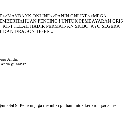
INE<>MAYBANK ONLINE<>PANIN ONLINE<>MEGA
EMBERITAHUAN PENTING ! UNTUK PEMBAYARAN QRIS
 : KINI TELAH HADIR PERMAINAN SICBO, AYO SEGERA
T DAN DRAGON TIGER ..
ser Anda.
 Anda gunakan.
n total 9. Pemain juga memiliki pilihan untuk bertaruh pada Tie