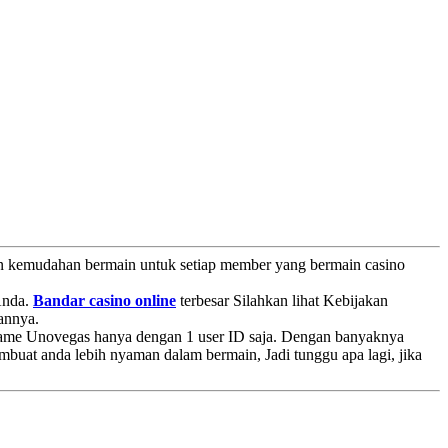
kan kemudahan bermain untuk setiap member yang bermain casino
.
Anda.
Bandar casino online
terbesar Silahkan lihat Kebijakan
annya.
 game Unovegas hanya dengan 1 user ID saja. Dengan banyaknya
buat anda lebih nyaman dalam bermain, Jadi tunggu apa lagi, jika