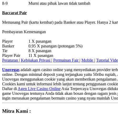
8-9
Murni atau pihak lawan tidak tambah
Baccarat Pair
Memasang Pair (kartu kembar) pada Banker atau Player. Hanya 2 kart
Pembayaran Kemenangan
Player
1 X pasangan
Banker
0.95 X pasangan (potongan 5%)
Tie
8 X pasangan
Player Pair
11 X pasangan
Peraturan
|
Kebijakan Privasi
|
Permainan Fair
|
Mobile
|
Tutorial Vid
Unovegas
adalah agen casino online yang menyediakan provider ter
online. Dengan minimal deposit yang terjangkau yaitu 50ribu rupiah,
Unovegas menggunakan cookie yang akan memberikan pengalaman An
Cookies kami untuk informasi lebih lanjut tentang penggunaan cook
Daftar di
Agen Live Casino Online
Asia Terpercaya Unovegas diduku
game Unovegas tentunya Anda tidak akan bosan dengan ragam jenis p
ingin merasakan pengalaman bermain casino yang nyata mainlah Un
Mitra Kami :