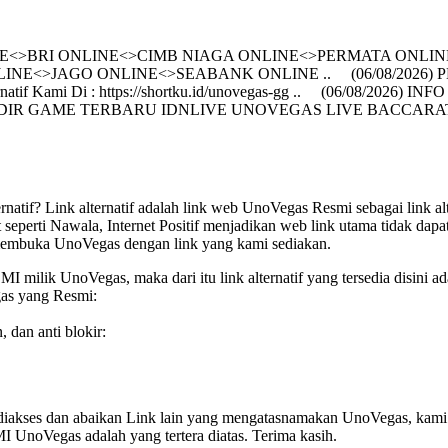
NE<>BRI ONLINE<>CIMB NIAGA ONLINE<>PERMATA ONL
NLINE<>JAGO ONLINE<>SEABANK ONLINE ..
(06/08/2026)
P
rnatif Kami Di : https://shortku.id/unovegas-gg ..
(06/08/2026)
INFO
DIR GAME TERBARU IDNLIVE UNOVEGAS LIVE BACCARA
atif? Link alternatif adalah link web UnoVegas Resmi sebagai link alt
et seperti Nawala, Internet Positif menjadikan web link utama tidak d
 membuka UnoVegas dengan link yang kami sediakan.
MI milik UnoVegas, maka dari itu link alternatif yang tersedia disini ad
gas yang Resmi:
 dan anti blokir:
ak diakses dan abaikan Link lain yang mengatasnamakan UnoVegas, kam
SMI
UnoVegas
adalah yang tertera diatas. Terima kasih.