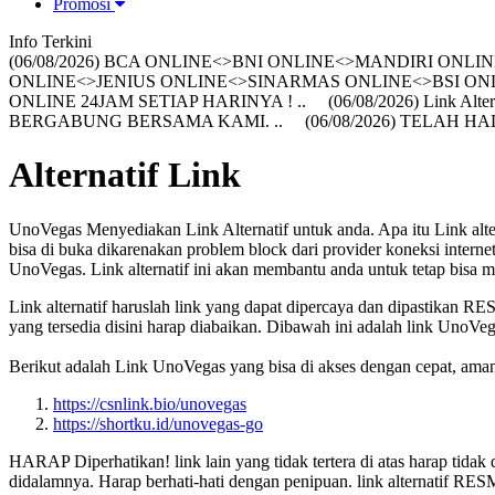
Promosi
Info Terkini
(06/08/2026)
BCA ONLINE<>BNI ONLINE<>MANDIRI ONLI
ONLINE<>JENIUS ONLINE<>SINARMAS ONLINE<>BSI O
ONLINE 24JAM SETIAP HARINYA ! ..
(06/08/2026)
Link Alte
BERGABUNG BERSAMA KAMI. ..
(06/08/2026)
TELAH HA
Alternatif Link
UnoVegas Menyediakan Link Alternatif untuk anda. Apa itu Link altern
bisa di buka dikarenakan problem block dari provider koneksi intern
UnoVegas. Link alternatif ini akan membantu anda untuk tetap bisa
Link alternatif haruslah link yang dapat dipercaya dan dipastikan RES
yang tersedia disini harap diabaikan. Dibawah ini adalah link UnoVe
Berikut adalah Link UnoVegas yang bisa di akses dengan cepat, aman,
https://csnlink.bio/unovegas
https://shortku.id/unovegas-go
HARAP Diperhatikan! link lain yang tidak tertera di atas harap tid
didalamnya. Harap berhati-hati dengan penipuan. link alternatif RE