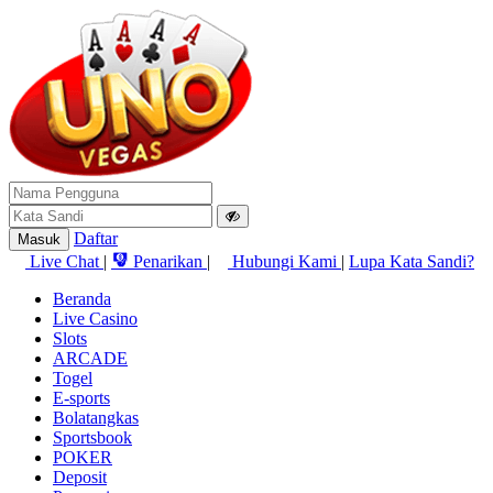
Daftar
Masuk
Live Chat
|
Penarikan
|
Hubungi Kami
|
Lupa Kata Sandi?
Beranda
Live Casino
Slots
ARCADE
Togel
E-sports
Bolatangkas
Sportsbook
POKER
Deposit